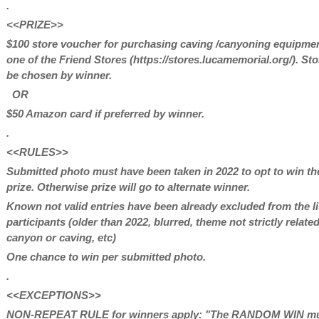
.
<<PRIZE>>
$100 store voucher for purchasing caving /canyoning equipmen
one of the Friend Stores (https://stores.lucamemorial.org/). Sto
be chosen by winner.
OR
$50 Amazon card if preferred by winner.
.
<<RULES>>
Submitted photo must have been taken in 2022 to opt to win th
prize. Otherwise prize will go to alternate winner.
Known not valid entries have been already excluded from the li
participants (older than 2022, blurred, theme not strictly relate
canyon or caving, etc)
One chance to win per submitted photo.
.
<<EXCEPTIONS>>
NON-REPEAT RULE for winners apply: "The RANDOM WIN mu