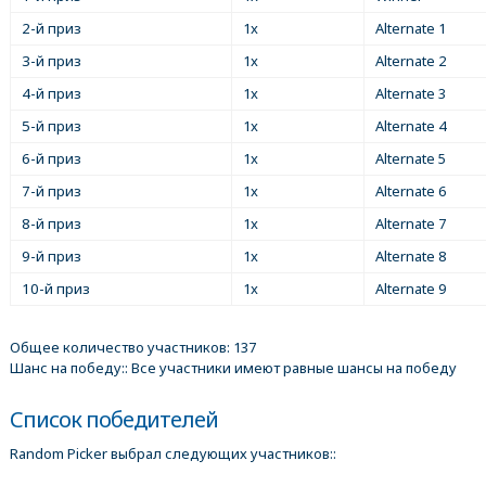
2-й приз
1x
Alternate 1
3-й приз
1x
Alternate 2
4-й приз
1x
Alternate 3
5-й приз
1x
Alternate 4
6-й приз
1x
Alternate 5
7-й приз
1x
Alternate 6
8-й приз
1x
Alternate 7
9-й приз
1x
Alternate 8
10-й приз
1x
Alternate 9
Общее количество участников: 137
Шанс на победу:: Все участники имеют равные шансы на победу
Список победителей
Random Picker выбрал следующих участников::