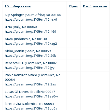
ID победителя
Приз
Изображение
Klip Springer (South Africa) No 00144
https://gleam.io/g/SY5Hm/19mjx9
uPIX (Italy) No 00060
https://gleam.io/g/SY5Hm/19i469
AKAR (Indonesia) No 00130
https://gleam.io/g/SY5Hm/19kzg2
Nicko_Martin (Spain) No 00059
https://gleam.io/g/SY5Hm/19i29b
Rebecca N. F. (Costa Rica) No 00061
https://gleam.io/g/SY5Hm/19ijyy
Pablo Ramírez Alfaro (Costa Rica) No
00084
https://gleam.io/g/SY5Hm/19j3as
Lucas Gil Neves (Brazil) No 00047
https://gleam.io/g/SY5Hm/19es0w
lareservita (Colombia) No 00054
https://gleam.io/g/SY5Hm/19gg6v