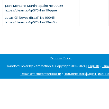
Juan_Montero_Martin (Spain) No 00056
https://gleam.io/g/SY5Hm/19gque
Lucas Gil Neves (Brazil) No 00045
https://gleam.io/g/SY5Hm/19es0u
Random Picker
RandomPicker by VeroMotion © Copyright 2009-2024 |
English
-
Espa
Отказ от Ответственности
/
Политика Конфиденциально