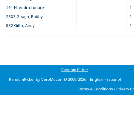
461 Hitendra Lonare
1
2803 Gough, Robby
1
882 Gillin, Andy
1
Random Picker
RandomPicker by VeroMotion © 2009-2026 |
English
-
Espanol
Terms & Conditions
/
Privacy Po