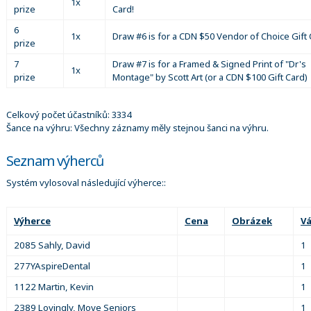
1x
prize
Card!
6
1x
Draw #6 is for a CDN $50 Vendor of Choice Gift 
prize
7
Draw #7 is for a Framed & Signed Print of "Dr's
1x
prize
Montage" by Scott Art (or a CDN $100 Gift Card)
Celkový počet účastníků: 3334
Šance na výhru: Všechny záznamy měly stejnou šanci na výhru.
Seznam výherců
Systém vylosoval následující výherce::
Výherce
Cena
Obrázek
V
2085 Sahly, David
1
277YAspireDental
1
1122 Martin, Kevin
1
2389 Lovingly, Move Seniors
1