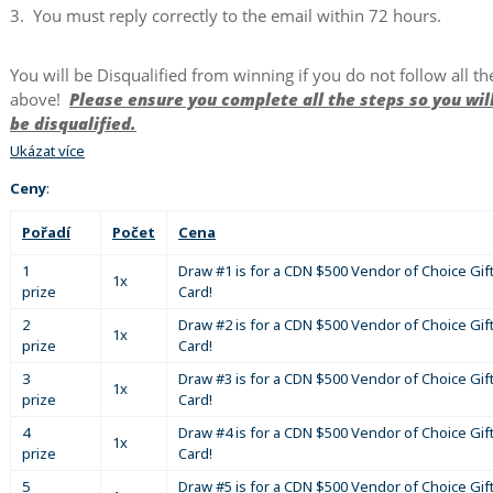
3. You must reply correctly to the email within 72 hours.
You will be Disqualified from winning if you do not follow all th
above!
Please ensure you complete all the steps so you wil
be disqualified.
Ukázat více
Ceny
:
Pořadí
Počet
Cena
1
Draw #1 is for a CDN $500 Vendor of Choice Gif
1x
prize
Card!
2
Draw #2 is for a CDN $500 Vendor of Choice Gif
1x
prize
Card!
3
Draw #3 is for a CDN $500 Vendor of Choice Gif
1x
prize
Card!
4
Draw #4 is for a CDN $500 Vendor of Choice Gif
1x
prize
Card!
5
Draw #5 is for a CDN $500 Vendor of Choice Gif