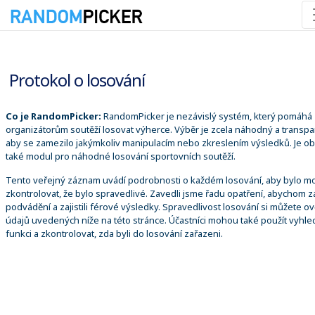
08.08.2026 15:24:52
Protokol o losování
Co je RandomPicker:
RandomPicker je nezávislý systém, který pomáhá
organizátorům soutěží losovat výherce. Výběr je zcela náhodný a transpa
aby se zamezilo jakýmkoliv manipulacím nebo zkreslením výsledků. Je o
také modul pro náhodné losování sportovních soutěží.
Tento veřejný záznam uvádí podrobnosti o každém losování, aby bylo m
zkontrolovat, že bylo spravedlivé. Zavedli jsme řadu opatření, abychom za
podvádění a zajistili férové výsledky. Spravedlivost losování si můžete ově
údajů uvedených níže na této stránce. Účastníci mohou také použít vyhle
funkci a zkontrolovat, zda byli do losování zařazeni.