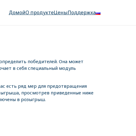
Домой
О продукте
Цены
Поддержка
определить победителей. Она может
ючает в себя специальный модуль
 нас есть ряд мер для предотвращения
озыгрыша, просмотрев приведенные ниже
ключены в розыгрыш.