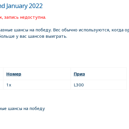
nd January 2022
, запись недоступна.
разные шансы на победу. Вес обычно используются, когда ор
больше у вас шансов выиграть.
Номер
Приз
1x
L300
ные шансы на победу