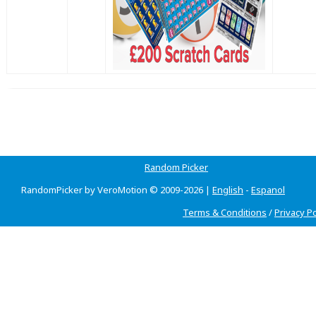
Random Picker
RandomPicker by VeroMotion © 2009-2026 |
English
-
Espanol
Terms & Conditions
/
Privacy Po