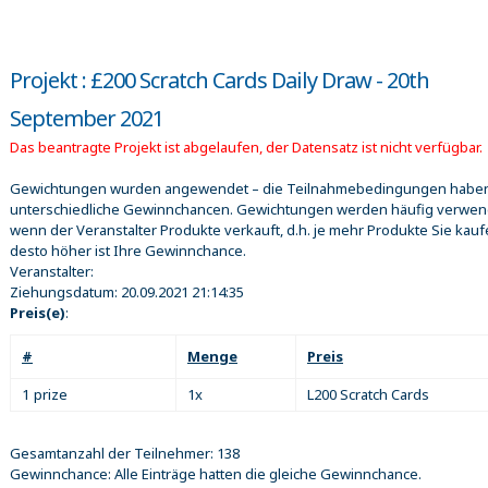
Projekt : £200 Scratch Cards Daily Draw - 20th
September 2021
Das beantragte Projekt ist abgelaufen, der Datensatz ist nicht verfügbar.
Gewichtungen wurden angewendet – die Teilnahmebedingungen habe
unterschiedliche Gewinnchancen. Gewichtungen werden häufig verwen
wenn der Veranstalter Produkte verkauft, d.h. je mehr Produkte Sie kauf
desto höher ist Ihre Gewinnchance.
Veranstalter:
Ziehungsdatum:
20.09.2021 21:14:35
Preis(e)
:
#
Menge
Preis
1 prize
1x
L200 Scratch Cards
Gesamtanzahl der Teilnehmer: 138
Gewinnchance: Alle Einträge hatten die gleiche Gewinnchance.