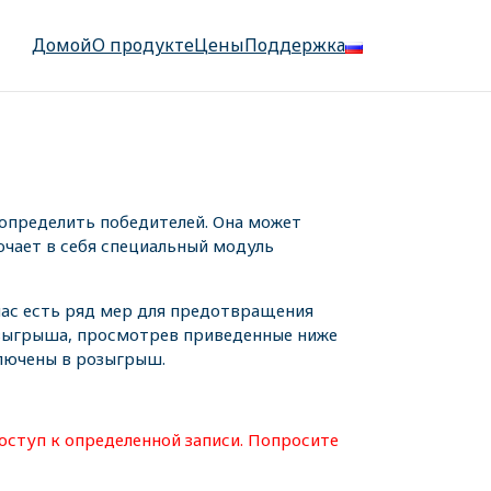
Домой
О продукте
Цены
Поддержка
определить победителей. Она может
ючает в себя специальный модуль
 нас есть ряд мер для предотвращения
озыгрыша, просмотрев приведенные ниже
ключены в розыгрыш.
оступ к определенной записи. Попросите