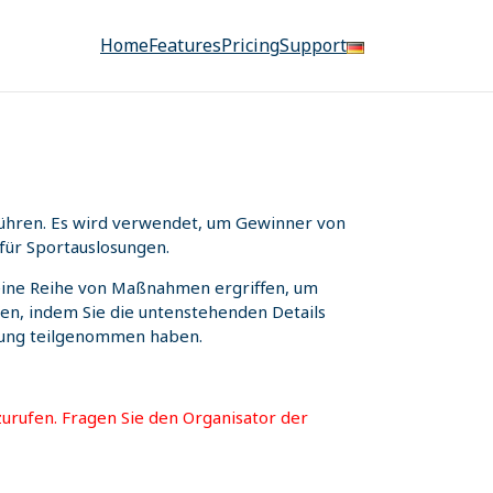
Home
Features
Pricing
Support
uführen. Es wird verwendet, um Gewinner von
für Sportauslosungen.
n eine Reihe von Maßnahmen ergriffen, um
fen, indem Sie die untenstehenden Details
osung teilgenommen haben.
urufen. Fragen Sie den Organisator der