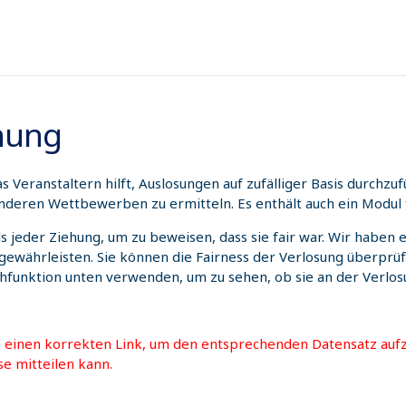
hnung
 Veranstaltern hilft, Auslosungen auf zufälliger Basis durchz
nderen Wettbewerben zu ermitteln. Es enthält auch ein Modul 
ils jeder Ziehung, um zu beweisen, dass sie fair war. Wir habe
 gewährleisten. Sie können die Fairness der Verlosung überprü
chfunktion unten verwenden, um zu sehen, ob sie an der Verl
e einen korrekten Link, um den entsprechenden Datensatz aufz
se mitteilen kann.