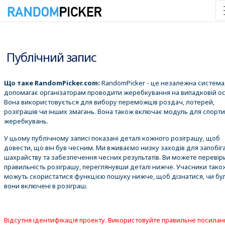
08.08.2026 9:54:09
Публічний запис
Що таке RandomPicker.com:
RandomPicker - це незалежна система,
допомагає організаторам проводити жеребкування на випадковій ос
Вона використовується для вибору переможців роздач, лотерей,
розіграшів чи інших змагань. Вона також включає модуль для спорт
жеребкувань.
У цьому публічному записі показані деталі кожного розіграшу, щоб
довести, що він був чесним. Ми вживаємо низку заходів для запобіг
шахрайству та забезпечення чесних результатів. Ви можете перевір
правильність розіграшу, переглянувши деталі нижче. Учасники тако
можуть скористатися функцією пошуку нижче, щоб дізнатися, чи бу
вони включені в розіграш.
Відсутня ідентифікація проекту. Використовуйте правильне посилан