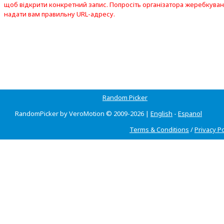
щоб відкрити конкретний запис. Попросіть організатора жеребкува
надати вам правильну URL-адресу.
Random Picker
RandomPicker by VeroMotion © 2009-2026 |
English
-
Espanol
Terms & Conditions
/
Privacy Po