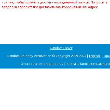
ссылку, чтобы получить доступ к определенной записи. Попросите
владельца проекта предоставить вам корректный URL адрес.
Random Picker
RandomPicker by VeroMotion © Copyright 2009-2024 |
English
-
Espa
Отказ от Ответственности
/
Политика Конфиденциально