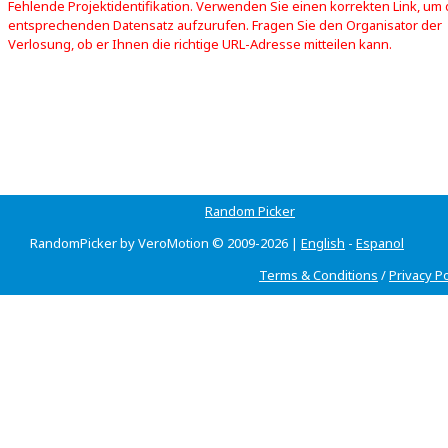
Fehlende Projektidentifikation. Verwenden Sie einen korrekten Link, um
entsprechenden Datensatz aufzurufen. Fragen Sie den Organisator der
Verlosung, ob er Ihnen die richtige URL-Adresse mitteilen kann.
Random Picker
RandomPicker by VeroMotion © 2009-2026 |
English
-
Espanol
Terms & Conditions
/
Privacy Po