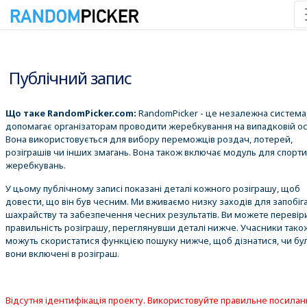
08.08.2026 13:30:13
Публічний запис
Що таке RandomPicker.com:
RandomPicker - це незалежна система,
допомагає організаторам проводити жеребкування на випадковій ос
Вона використовується для вибору переможців роздач, лотерей,
розіграшів чи інших змагань. Вона також включає модуль для спорт
жеребкувань.
У цьому публічному записі показані деталі кожного розіграшу, щоб
довести, що він був чесним. Ми вживаємо низку заходів для запобіг
шахрайству та забезпечення чесних результатів. Ви можете перевір
правильність розіграшу, переглянувши деталі нижче. Учасники тако
можуть скористатися функцією пошуку нижче, щоб дізнатися, чи бу
вони включені в розіграш.
Відсутня ідентифікація проекту. Використовуйте правильне посилан