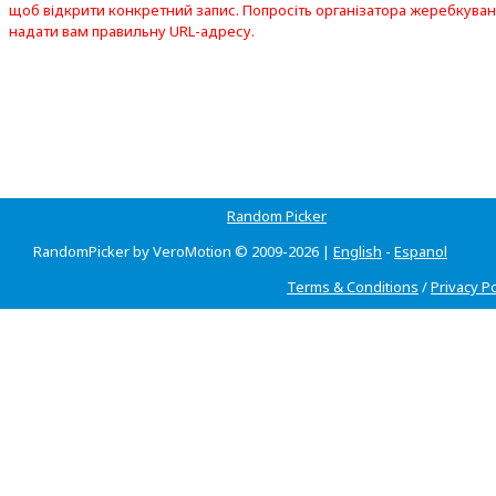
щоб відкрити конкретний запис. Попросіть організатора жеребкува
надати вам правильну URL-адресу.
Random Picker
RandomPicker by VeroMotion © 2009-2026 |
English
-
Espanol
Terms & Conditions
/
Privacy Po