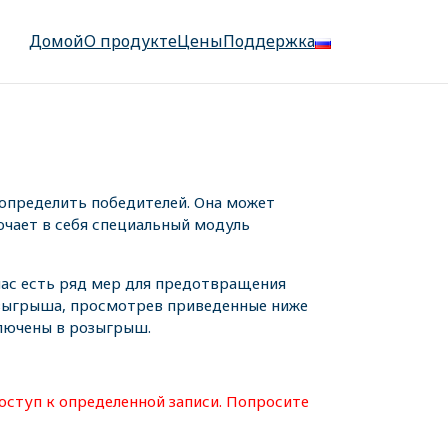
Домой
О продукте
Цены
Поддержка
определить победителей. Она может
ючает в себя специальный модуль
 нас есть ряд мер для предотвращения
озыгрыша, просмотрев приведенные ниже
ключены в розыгрыш.
оступ к определенной записи. Попросите