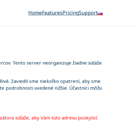
Home
Features
Pricing
Support
rcov. Tento server neorganizuje žiadne súťaže
ivé. Zaviedli sme niekoľko opatrení, aby sme
iete podrobnosti uvedené nižšie. Účastníci môžu
zátora súťaže, aby Vám túto adresu poskytol.