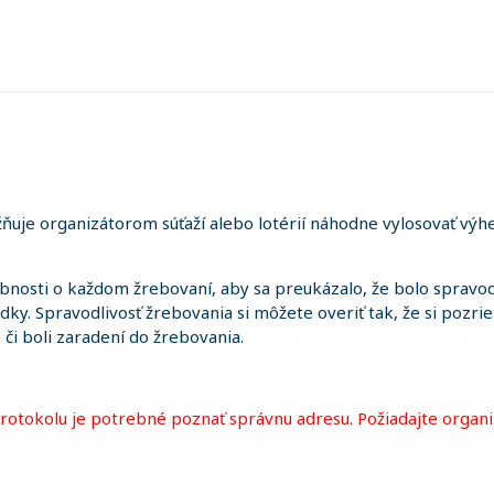
uje organizátorom súťaží alebo lotérií náhodne vylosovať výhe
sti o každom žrebovaní, aby sa preukázalo, že bolo spravodl
edky. Spravodlivosť žrebovania si môžete overiť tak, že si pozr
i, či boli zaradení do žrebovania.
protokolu je potrebné poznať správnu adresu. Požiadajte organi