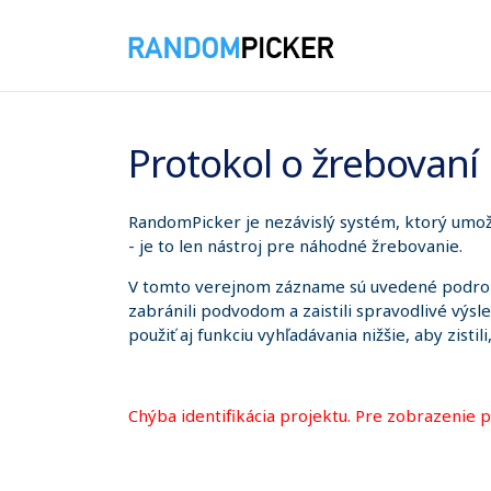
8. 8. 2026 9:15:34
Protokol o žrebovaní
RandomPicker je nezávislý systém, ktorý umožň
- je to len nástroj pre náhodné žrebovanie.
V tomto verejnom zázname sú uvedené podrobno
zabránili podvodom a zaistili spravodlivé výsl
použiť aj funkciu vyhľadávania nižšie, aby zistil
Chýba identifikácia projektu. Pre zobrazenie 