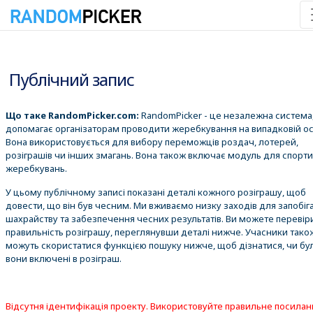
06.08.2026 4:52:56
Публічний запис
Що таке RandomPicker.com:
RandomPicker - це незалежна система,
допомагає організаторам проводити жеребкування на випадковій ос
Вона використовується для вибору переможців роздач, лотерей,
розіграшів чи інших змагань. Вона також включає модуль для спорт
жеребкувань.
У цьому публічному записі показані деталі кожного розіграшу, щоб
довести, що він був чесним. Ми вживаємо низку заходів для запобіг
шахрайству та забезпечення чесних результатів. Ви можете перевір
правильність розіграшу, переглянувши деталі нижче. Учасники тако
можуть скористатися функцією пошуку нижче, щоб дізнатися, чи бу
вони включені в розіграш.
Відсутня ідентифікація проекту. Використовуйте правильне посилан