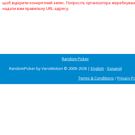
щоб відкрити конкретний запис. Попросіть організатора жеребкува
надати вам правильну URL-адресу.
Random Picker
RandomPicker by VeroMotion © 2009-2026 |
English
-
Espanol
Terms & Conditions
/
Privacy Po