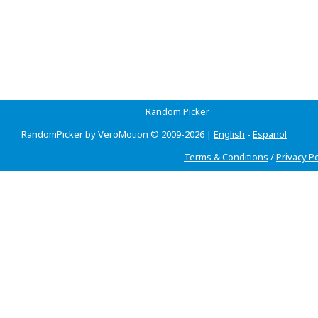
Random Picker
RandomPicker by VeroMotion © 2009-2026 |
English
-
Espanol
Terms & Conditions
/
Privacy Po