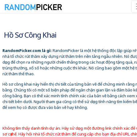
08/08/2026 12:50:28 SA
Hồ Sơ Công Khai
RandomPicker.com là gì:
RandomPicker là một hệ thống độc lập giúp 
nhà tổ chức rút thăm xây dựng rút thăm trên nền tảng ngẫu nhiên. Nó đư
dụng để chọn ra những người chiến thắng trong các hoạt động tặng quà, r
trúng thưởng, xổ số hoặc những cuộc thi khác. Nó cũng bao gồm một hệ 
rút thăm thể thao.
Hồ sơ công khai này hiển thị chi tiết của từng bản vẽ để chứng minh rằng
bằng. Chúng tôi có một số biện pháp để ngăn chặn gian lận và đảm bảo k
công bằng. Bạn có thể xác minh tính chính xác của bản vẽ bằng cách xem 
chi tiết bên dưới. Người tham gia cũng có thể sử dụng tính năng tìm kiếm b
để xem họ có được đưa vào bản vẽ hay không.
Không tìm thấy danh tính dự án. Hãy sử dụng một đường link chính xác để
sơ cụ thể. Hãy hỏi nhà tổ chức rút thăm để cung cấp cho bạn địa chỉ URL chí