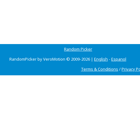
Random Picker
RandomPicker by VeroMotion © 2009-2026 |
English
-
Espanol
Terms & Conditions
/
Privacy Po