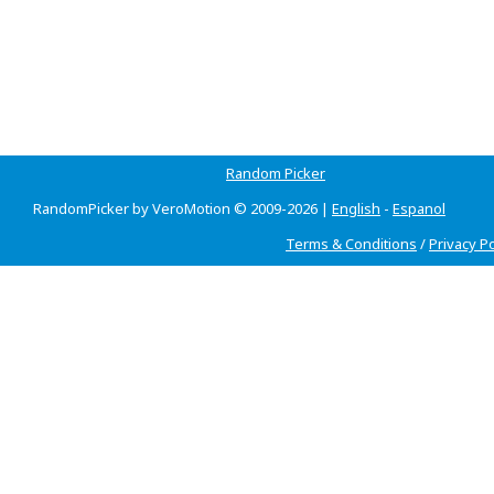
Random Picker
RandomPicker by VeroMotion © 2009-2026 |
English
-
Espanol
Terms & Conditions
/
Privacy Po