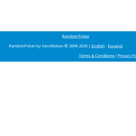
Random Picker
RandomPicker by VeroMotion © 2009-2026 |
English
-
Espanol
Terms & Conditions
/
Privacy Po