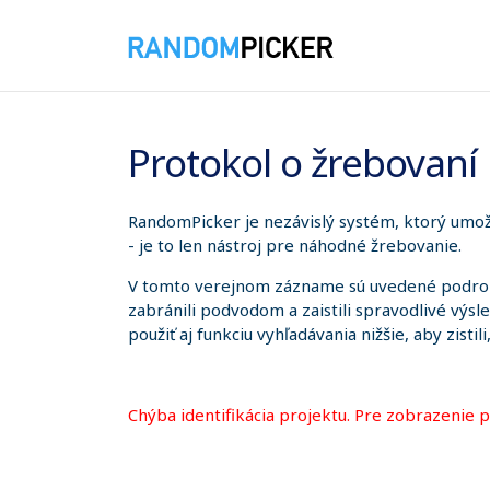
7. 8. 2026 8:57:03
Protokol o žrebovaní
RandomPicker je nezávislý systém, ktorý umožň
- je to len nástroj pre náhodné žrebovanie.
V tomto verejnom zázname sú uvedené podrobno
zabránili podvodom a zaistili spravodlivé výsl
použiť aj funkciu vyhľadávania nižšie, aby zistil
Chýba identifikácia projektu. Pre zobrazenie 