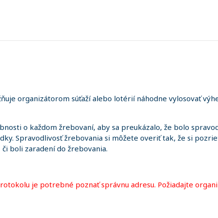
uje organizátorom súťaží alebo lotérií náhodne vylosovať výhe
sti o každom žrebovaní, aby sa preukázalo, že bolo spravodl
edky. Spravodlivosť žrebovania si môžete overiť tak, že si pozr
i, či boli zaradení do žrebovania.
protokolu je potrebné poznať správnu adresu. Požiadajte organi