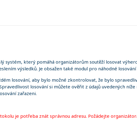
lý systém, který pomáhá organizátorům soutěží losovat výherce
slením výsledků. Je obsažen také modul pro náhodné losování 
dém losování, aby bylo možné zkontrolovat, že bylo spravedliv
. Spravedlivost losování si můžete ověřit z údajů uvedených níže
losování zařazeni.
otokolu je potřeba znát správnou adresu. Požádejte organizátor