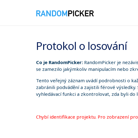
06.08.2026 10:51:45
Protokol o losování
Co je RandomPicker:
RandomPicker je nezávis
se zamezilo jakýmkoliv manipulacím nebo zkre
Tento veřejný záznam uvádí podrobnosti o kaž
zabránili podvádění a zajistili férové výsledky
vyhledávací funkci a zkontrolovat, zda byli do 
Chybí identifikace projektu. Pro zobrazení pr