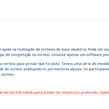
juda na realização de sorteios de base aleatória. Pode ser us
tipo de competição ou sorteio, consiste apenas um software para
da sorteio para provar que foi justo. Temos uma série de medida
idade do sorteio analisando os pormenores abaixo. Os participa
 sorteio.
itar de um link válido para aceder ao respectivo protocolo. Que