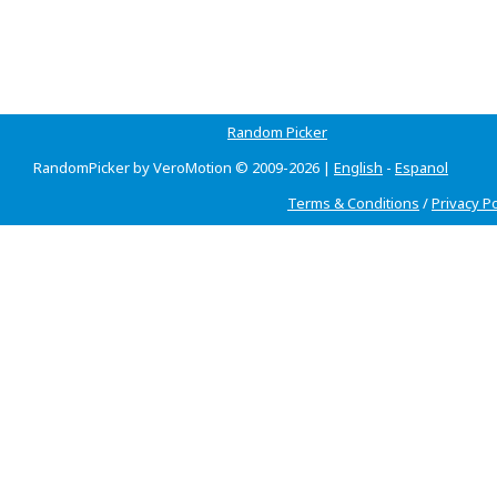
Random Picker
RandomPicker by VeroMotion © 2009-2026 |
English
-
Espanol
Terms & Conditions
/
Privacy Po