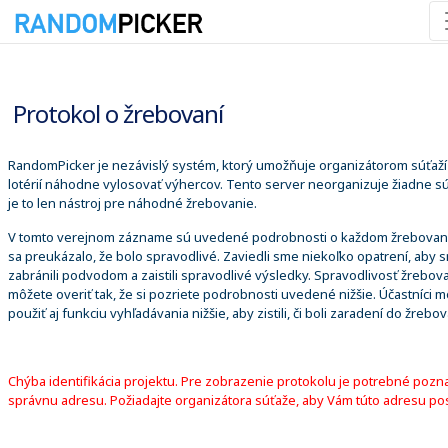
7. 8. 2026 11:48:31
Protokol o žrebovaní
RandomPicker je nezávislý systém, ktorý umožňuje organizátorom súťaží
lotérií náhodne vylosovať výhercov. Tento server neorganizuje žiadne sú
je to len nástroj pre náhodné žrebovanie.
V tomto verejnom zázname sú uvedené podrobnosti o každom žrebovaní
sa preukázalo, že bolo spravodlivé. Zaviedli sme niekoľko opatrení, aby 
zabránili podvodom a zaistili spravodlivé výsledky. Spravodlivosť žrebova
môžete overiť tak, že si pozriete podrobnosti uvedené nižšie. Účastníci 
použiť aj funkciu vyhľadávania nižšie, aby zistili, či boli zaradení do žrebov
Chýba identifikácia projektu. Pre zobrazenie protokolu je potrebné pozn
správnu adresu. Požiadajte organizátora súťaže, aby Vám túto adresu pos