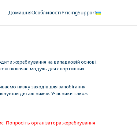
Домашня
Особливості
Pricing
Support
одити жеребкування на випадковій основі.
також включає модуль для спортивних
иваємо низку заходів для запобігання
лянувши деталі нижче. Учасники також
ис. Попросіть організатора жеребкування