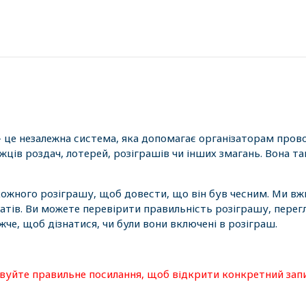
- це незалежна система, яка допомагає організаторам пров
ців роздач, лотерей, розіграшів чи інших змагань. Вона 
 кожного розіграшу, щоб довести, що він був чесним. Ми вж
атів. Ви можете перевірити правильність розіграшу, перег
е, щоб дізнатися, чи були вони включені в розіграш.
овуйте правильне посилання, щоб відкрити конкретний зап