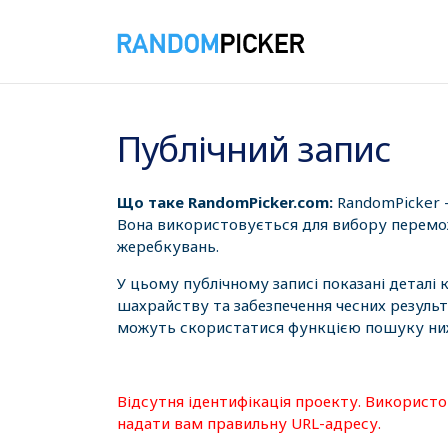
07.08.2026 6:11:11
Публічний запис
Що таке RandomPicker.com:
RandomPicker 
Вона використовується для вибору перемож
жеребкувань.
У цьому публічному записі показані деталі
шахрайству та забезпечення чесних результ
можуть скористатися функцією пошуку нижч
Відсутня ідентифікація проекту. Використ
надати вам правильну URL-адресу.