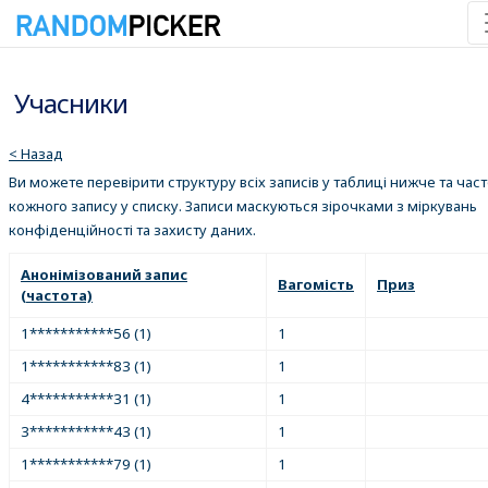
Учасники
< Назад
Ви можете перевірити структуру всіх записів у таблиці нижче та час
кожного запису у списку. Записи маскуються зірочками з міркувань
конфіденційності та захисту даних.
Анонімізований запис
Вагомість
Приз
(частота)
1***********56 (1)
1
1***********83 (1)
1
4***********31 (1)
1
3***********43 (1)
1
1***********79 (1)
1