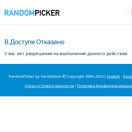
В Доступе Отказано
У вас нет разрешения на выполнение данного действия.
RandomPicker by VeroMotion © Copyright 2009-2024 |
English
-
Espa
Отказ от Ответственности
/
Политика Конфиденциально