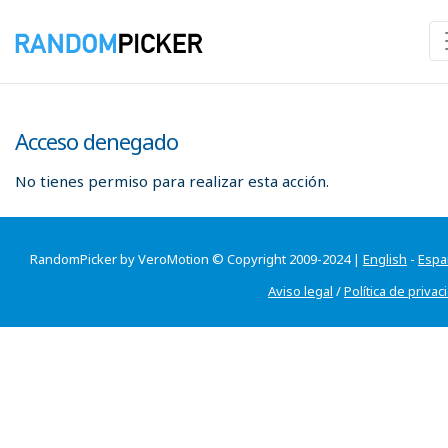
Acceso denegado
No tienes permiso para realizar esta acción.
RandomPicker by VeroMotion © Copyright 2009-2024 |
English
-
Espa
Aviso legal
/
Política de privac