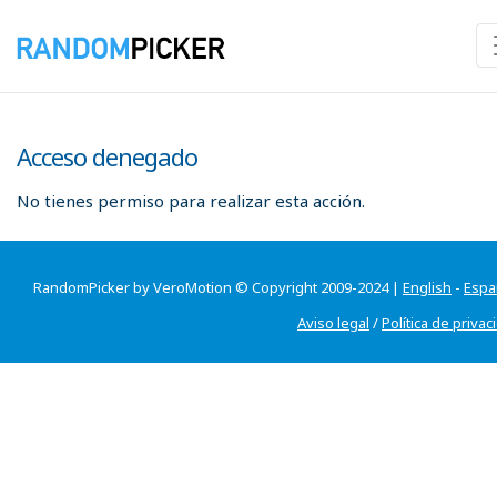
Acceso denegado
No tienes permiso para realizar esta acción.
RandomPicker by VeroMotion © Copyright 2009-2024 |
English
-
Espa
Aviso legal
/
Política de privac