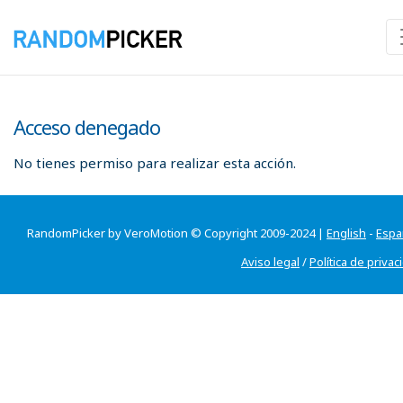
Acceso denegado
No tienes permiso para realizar esta acción.
RandomPicker by VeroMotion © Copyright 2009-2024 |
English
-
Espa
Aviso legal
/
Política de privac