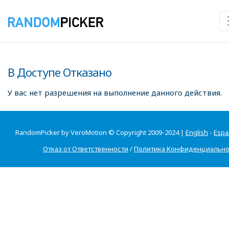
В Доступе Отказано
У вас нет разрешения на выполнение данного действия.
RandomPicker by VeroMotion © Copyright 2009-2024 |
English
-
Espa
Отказ от Ответственности
/
Политика Конфиденциально