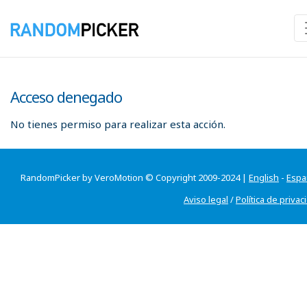
Acceso denegado
No tienes permiso para realizar esta acción.
RandomPicker by VeroMotion © Copyright 2009-2024 |
English
-
Espa
Aviso legal
/
Política de privac