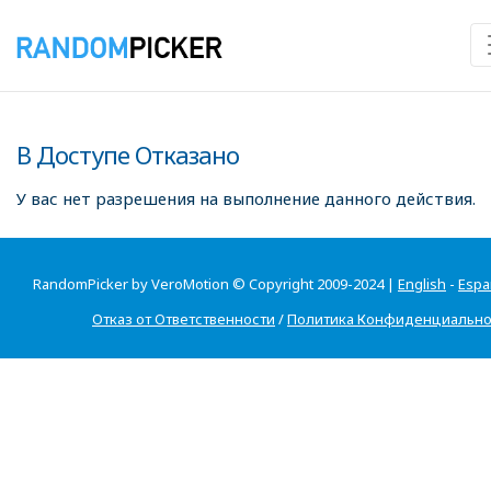
В Доступе Отказано
У вас нет разрешения на выполнение данного действия.
RandomPicker by VeroMotion © Copyright 2009-2024 |
English
-
Espa
Отказ от Ответственности
/
Политика Конфиденциально