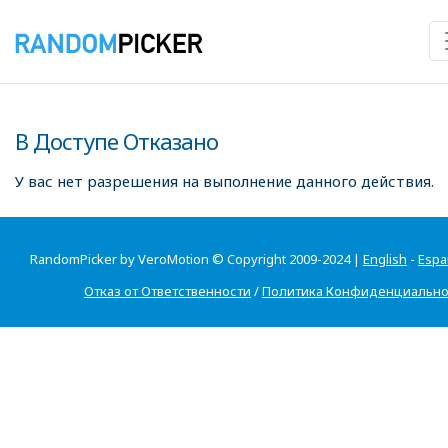
В Доступе Отказано
У вас нет разрешения на выполнение данного действия.
RandomPicker by VeroMotion © Copyright 2009-2024 |
English
-
Espa
Отказ от Ответственности
/
Политика Конфиденциально