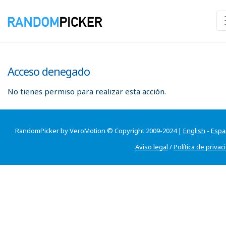
Acceso denegado
No tienes permiso para realizar esta acción.
RandomPicker by VeroMotion © Copyright 2009-2024 |
English
-
Espa
Aviso legal
/
Política de privac