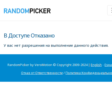
В Доступе Отказано
У вас нет разрешения на выполнение данного действия.
RandomPicker by VeroMotion © Copyright 2009-2024 |
English
-
Espa
Отказ от Ответственности
/
Политика Конфиденциально