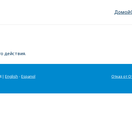
Домой
о действия.
4 |
English
-
Espanol
Отказ от О