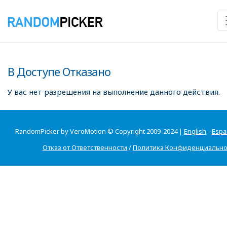
В Доступе Отказано
У вас нет разрешения на выполнение данного действия.
RandomPicker by VeroMotion © Copyright 2009-2024 |
English
-
Espa
Отказ от Ответственности
/
Политика Конфиденциально