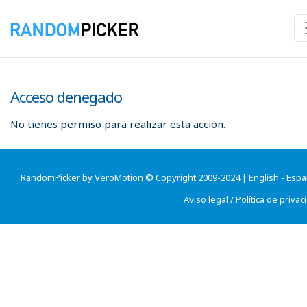
Acceso denegado
No tienes permiso para realizar esta acción.
RandomPicker by VeroMotion © Copyright 2009-2024 |
English
-
Espa
Aviso legal
/
Política de privac