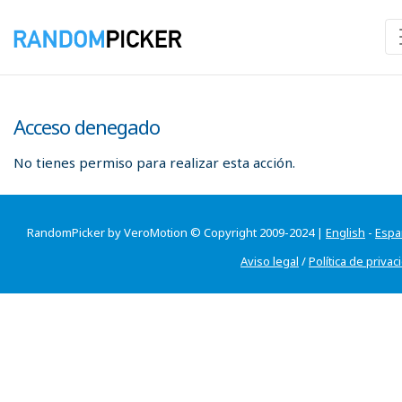
Acceso denegado
No tienes permiso para realizar esta acción.
RandomPicker by VeroMotion © Copyright 2009-2024 |
English
-
Espa
Aviso legal
/
Política de privac