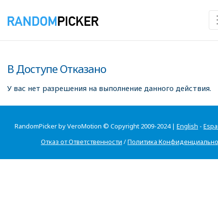
В Доступе Отказано
У вас нет разрешения на выполнение данного действия.
RandomPicker by VeroMotion © Copyright 2009-2024 |
English
-
Espa
Отказ от Ответственности
/
Политика Конфиденциально