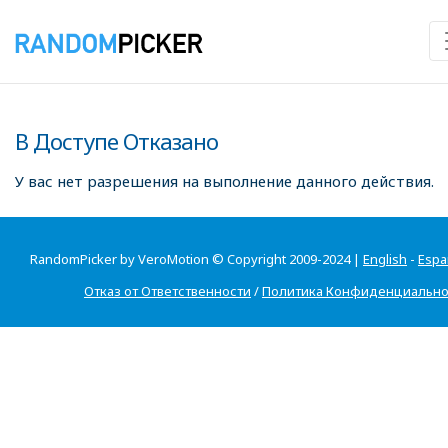
В Доступе Отказано
У вас нет разрешения на выполнение данного действия.
RandomPicker by VeroMotion © Copyright 2009-2024 |
English
-
Espa
Отказ от Ответственности
/
Политика Конфиденциально