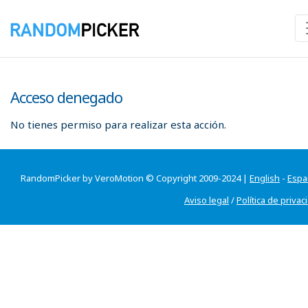
Acceso denegado
No tienes permiso para realizar esta acción.
RandomPicker by VeroMotion © Copyright 2009-2024 |
English
-
Espa
Aviso legal
/
Política de privac