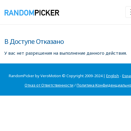
В Доступе Отказано
У вас нет разрешения на выполнение данного действия.
RandomPicker by VeroMotion © Copyright 2009-2024 |
English
-
Espa
Отказ от Ответственности
/
Политика Конфиденциально