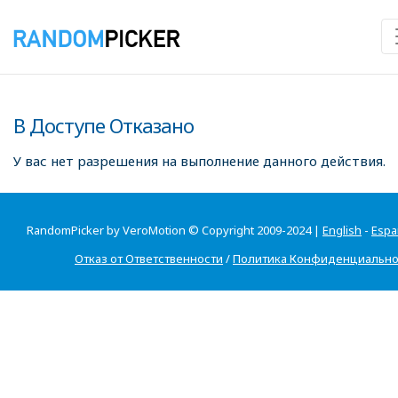
В Доступе Отказано
У вас нет разрешения на выполнение данного действия.
RandomPicker by VeroMotion © Copyright 2009-2024 |
English
-
Espa
Отказ от Ответственности
/
Политика Конфиденциально