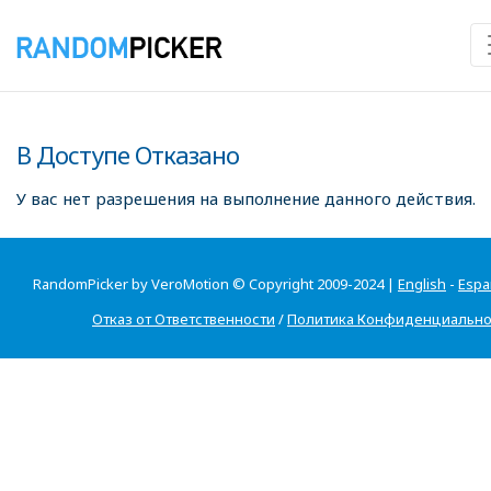
В Доступе Отказано
У вас нет разрешения на выполнение данного действия.
RandomPicker by VeroMotion © Copyright 2009-2024 |
English
-
Espa
Отказ от Ответственности
/
Политика Конфиденциально