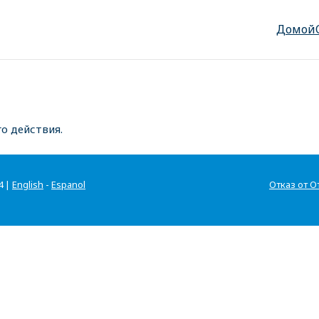
Домой
о действия.
4 |
English
-
Espanol
Отказ от О