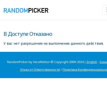
В Доступе Отказано
У вас нет разрешения на выполнение данного действия.
RandomPicker by VeroMotion © Copyright 2009-2024 |
English
-
Espa
Отказ от Ответственности
/
Политика Конфиденциально