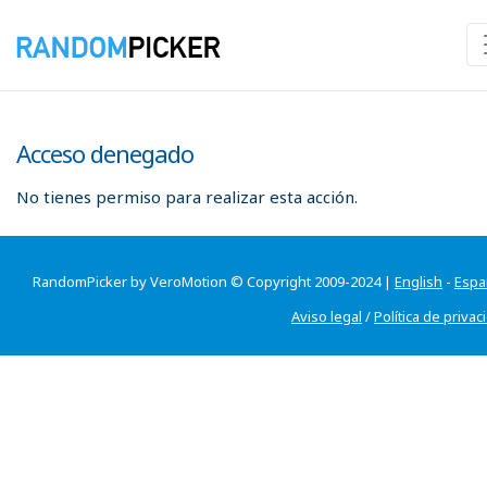
Acceso denegado
No tienes permiso para realizar esta acción.
RandomPicker by VeroMotion © Copyright 2009-2024 |
English
-
Espa
Aviso legal
/
Política de privac