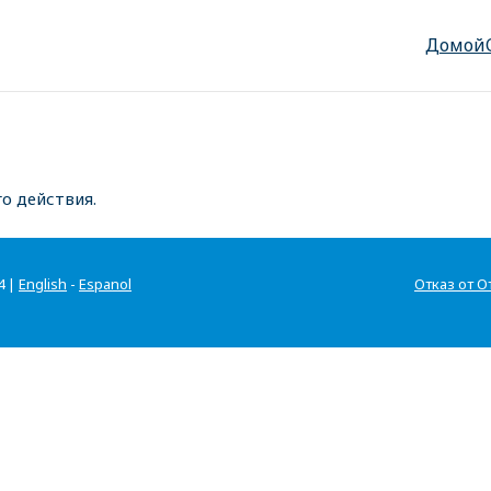
Домой
о действия.
4 |
English
-
Espanol
Отказ от О