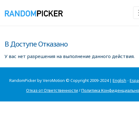
В Доступе Отказано
У вас нет разрешения на выполнение данного действия.
RandomPicker by VeroMotion © Copyright 2009-2024 |
English
-
Espa
Отказ от Ответственности
/
Политика Конфиденциально