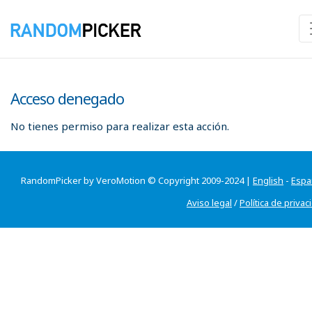
Acceso denegado
No tienes permiso para realizar esta acción.
RandomPicker by VeroMotion © Copyright 2009-2024 |
English
-
Espa
Aviso legal
/
Política de privac