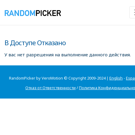
В Доступе Отказано
У вас нет разрешения на выполнение данного действия.
RandomPicker by VeroMotion © Copyright 2009-2024 |
English
-
Espa
Отказ от Ответственности
/
Политика Конфиденциально